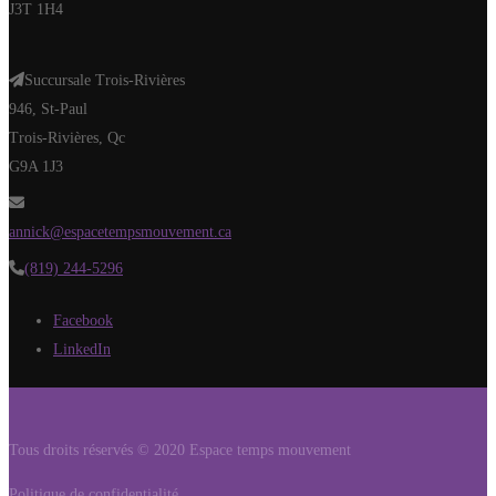
J3T 1H4
Succursale Trois-Rivières
946, St-Paul
Trois-Rivières, Qc
G9A 1J3
annick@espacetempsmouvement.ca
(819) 244-5296
Facebook
LinkedIn
Tous droits réservés © 2020 Espace temps mouvement
Politique de confidentialité