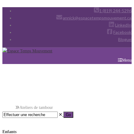
1 (819) 244-5296
annick@espacetempsmouvement.ca
LinkedIn
Facebook
Blogue
Menu
Ateliers De
Tambour
Accueil
Ateliers de tambour
Enfants