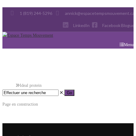
1 (819) 244-5296
annick@espacetempsmouvement.ca
LinkedIn
Facebook
Blogue
Menu
Ideal Protein
Accueil
Ideal protein
Page en construction